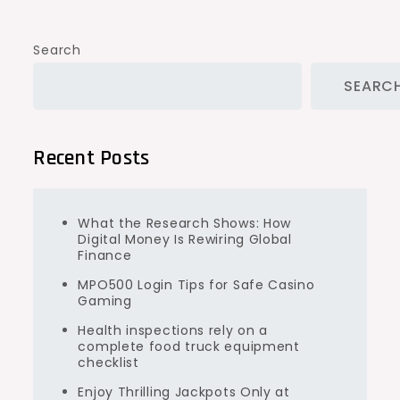
Search
SEARC
Recent Posts
What the Research Shows: How
Digital Money Is Rewiring Global
Finance
MPO500 Login Tips for Safe Casino
Gaming
Health inspections rely on a
complete food truck equipment
checklist
Enjoy Thrilling Jackpots Only at