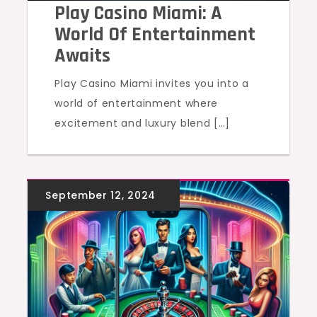
Play Casino Miami: A
World Of Entertainment
Awaits
Play Casino Miami invites you into a
world of entertainment where
excitement and luxury blend […]