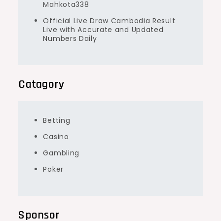
Mahkota338
Official Live Draw Cambodia Result
Live with Accurate and Updated
Numbers Daily
Catagory
Betting
Casino
Gambling
Poker
Sponsor